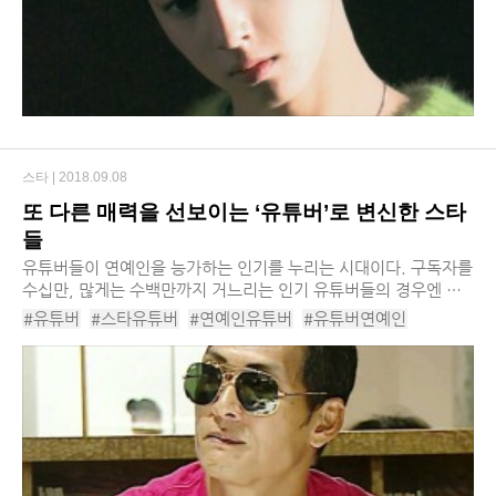
스타 |
2018.09.08
또 다른 매력을 선보이는 ‘유튜버’로 변신한 스타
들
유튜버들이 연예인을 능가하는 인기를 누리는 시대이다. 구독자를
수십만, 많게는 수백만까지 거느리는 인기 유튜버들의 경우엔 월
수입 역시 타의 추종을 불허하는 수준이다. 이 때문인지 방송가와
#유튜버
#스타유튜버
#연예인유튜버
#유튜버연예인
스트리밍 사이의 경계는 점점 더 흐려...
#유튜버전향스타