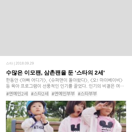
스타 |
2018.09.29
수많은 이모팬, 삼촌팬을 둔 '스타의 2세'
한동안 <아빠 어디가>, <슈퍼맨이 돌아왔다>, <오! 마이베이비>
등 육아 프로그램이 선풍적인 인기를 끌었다. 인기의 비결은 여느
부모들과 다를 것 없는 스타들의 평범한 일상, 그리고 그들의 귀여
#연예인2세
#스타2세
#연예인부부
#스타부부
운 2세들이었다. 선...
#슈퍼맨이돌아왔다
#오마이베이비
#추성훈
#추사랑
#고지용
#고지용아들
#승재