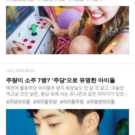
게 아니라 유난히 특정 과...
#과즙미아이돌
#레드벨벳
#조이
#구하라
#트와이스
#나연
스타 |
2018.08.19
주량이 소주 7병? '주당'으로 유명한 아이돌
예전에 활동하던 아이돌은 왠지 화장실도 안 갈 것 같고, 이슬만
먹고살 것만 같은, 환상 속에 사는 유니콘과 같은 이미지가 있었
다. 하지만 세상이 바뀌어도 한참 바뀌었다. 이제는 방송에서 당당
#주당아이돌
#아이돌주당
#아이돌주량
#주량센아이돌
히 주량을 밝히고, 더 나아가 주종, 그...
#엑소
#시우민
#소유
#몬스타엑스
#셔누