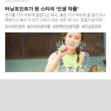
스타 |
2018.10.22
터닝포인트가 된 스타의 ‘인생 작품’
연기를 기가 막히게 잘한다고 해서, 혹은 기가 막히게 잘 생기거나
예쁘다고 해서 다 인기 스타가 되는 것은 아니다. ‘운칠기삼’이라
고, 저마다의 운과 때도 만만치 않게 큰 역할을 하는 법이다. 그래
#스타인생작
#스타인생작품
#연예인인생작품
#터닝포인트
서일까, 긴 무명시절을 겪던 배우...
#무명생활청산