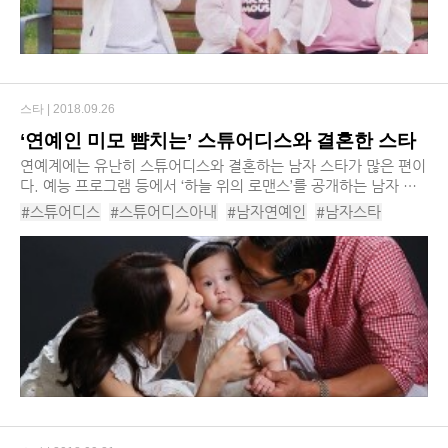
스타 |
2018.09.26
‘연예인 미모 뺨치는’ 스튜어디스와 결혼한 스타
연예계에는 유난히 스튜어디스와 결혼하는 남자 스타가 많은 편이
다. 예능 프로그램 등에서 ‘하늘 위의 로맨스’를 공개하는 남자 스
타들도 적지 않다. 하지만 결혼까지 이어진 케이스를 살펴보면 비
#스튜어디스
#스튜어디스아내
#남자연예인
#남자스타
행기에서의 운명적인 로맨스보다는 ...
#남자연예인결혼
#승무원
#승무원아내