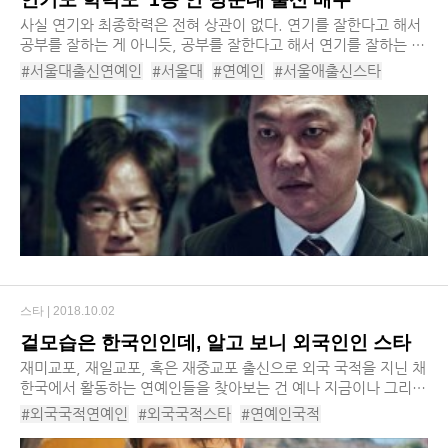
사실 연기와 최종학력은 전혀 상관이 없다. 연기를 잘한다고 해서
공부를 잘하는 게 아니듯, 공부를 잘한다고 해서 연기를 잘하는 건
아니니까. 하지만, 유명배우가 ‘명문대 출신’이라고 하면 그래도 한
#서울대출신연예인
#서울대
#연예인
#서울애출신스타
번 더 눈길이 가는 것이 사실이...
#서울대출신배우
#황석정
#김의성
#김태희
#김정훈
스타 |
2018.10.02
겉모습은 한국인인데, 알고 보니 외국인인 스타
재미교포, 재일교포, 혹은 재중교포 출신으로 외국 국적을 지닌 채
한국에서 활동하는 연예인들을 찾아보는 건 예나 지금이나 그리
어려운 일이 아니다. 과거와 달라진 것이 있다면, 예전에는 일정
#외국국적연예인
#외국국적스타
#연예인국적
나이가 되면 이국 국적을 지닌 이들이 ...
#재미교포연예인
#에릭남
#박재범