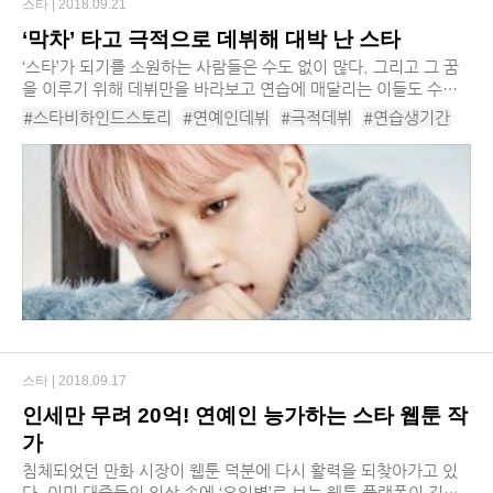
스타 |
2018.09.21
‘막차’ 타고 극적으로 데뷔해 대박 난 스타
‘스타’가 되기를 소원하는 사람들은 수도 없이 많다. 그리고 그 꿈
을 이루기 위해 데뷔만을 바라보고 연습에 매달리는 이들도 수없
이 많다. 하지만, 실제 데뷔까지 이어지는 경우는 무척 드물다. 데
#스타비하인드스토리
#연예인데뷔
#극적데뷔
#연습생기간
뷔 이후에도 성공은 절대로 보장되어...
#서바이벌프로그램
#원더걸스
#유빈
#워너원
#재환
스타 |
2018.09.17
인세만 무려 20억! 연예인 능가하는 스타 웹툰 작
가
침체되었던 만화 시장이 웹툰 덕분에 다시 활력을 되찾아가고 있
다. 이미 대중들의 일상 속에 ‘요일별’로 보는 웹툰 플랫폼이 깊숙