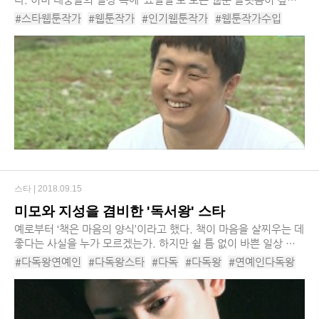
이 스며든 것은 물론이고, 웹툰을 원작으로 한 영화나 드라마는 셀
#스타웹툰작가
#웹툰작가
#인기웹툰작가
#웹툰작가수입
수 없을 정도로 많이 쏟아지고 있다...
#만화가
#인기만화가
#만화가수입
#주호민
#이말년
스타 |
2018.09.15
미모와 지성을 겸비한 '독서왕' 스타
예로부터 ‘책은 마음의 양식’이라고 했다. 책이 마음을 살찌우는 데
좋다는 사실을 누가 모르겠는가. 하지만 쉴 틈 없이 바쁜 일상 속
에서 독서를 실천으로 옮기기란 쉬운 일이 아니다. 그런데, 분초까
#다독왕연예인
#다독왕스타
#다독
#다독왕
#연예인다독왕
지 쪼개어가면서 활동하는 와중에...
#스타다독왕
#김혜수
#차은우
#윤시윤