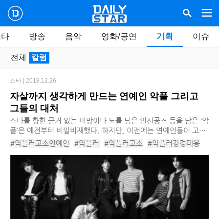
스타
방송
음악
영화/공연
기획
이슈
전체
칼럼
스타 |
2018.12.26
자살까지 생각하게 만드는 연예인 악플 그리고
그들의 대처
스타를 향한 근거 없는 비방이나 도를 넘은 인신공격 등을 담은 ‘악
플’은 예전부터 비일비재했다. 하지만, 이전에는 연예인들이 고소
를 했다가도, 이미지를 생각하여 주로 선처로 끝나는 경우가 많았
#악플러고소연예인
#악플러
#악플러고소
#악플러강경대응
다. 그러나 최근 들어서는 이러한 ...
#악플러강경대응연예인
#연예인악플
#연예인악플러