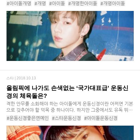
명이기 때문이다. 그래서일까, 연예인들 중에서는 개명하는 사례
#아이돌개명
#개명
#아이돌
#개명한아이돌
#개명아이돌
가 굉장히 많은 편이다. 아이돌 역시 예외...
#아이돌이름
#아이돌본명
#워너원
#윤지성
#에이핑트
#정은지
스타 |
2018.10.13
올림픽에 나가도 손색없는 ‘국가대표급’ 운동신
경의 체육돌은?
격한 안무를 소화해야 하는 아이돌에게 운동신경이란 어쩌면 기본
으로 갖추어야 할 덕목 중 하나이다. 하지만 그중에서도 유독 뛰어
난 운동신경을 보여주는 이들이 있다. 어떤 아이돌은 피겨면 피겨,
#운동신경좋은연예인
#스타운동신경
#아이돌운동신경
양궁이면 양궁, 시키는 족족 선수급 ...
#아이돌운동실력
#아육대
#아육대아이돌