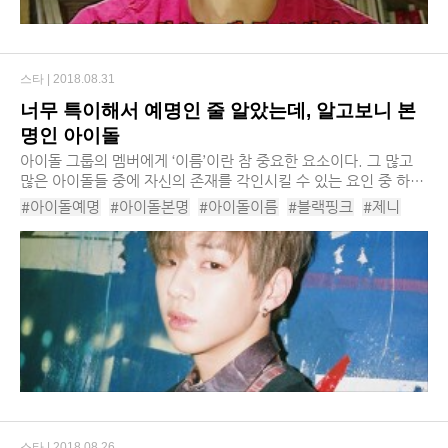
스타 |
2018.08.31
너무 특이해서 예명인 줄 알았는데, 알고보니 본
명인 아이돌
아이돌 그룹의 멤버에게 ‘이름’이란 참 중요한 요소이다. 그 많고
많은 아이돌들 중에 자신의 존재를 각인시킬 수 있는 요인 중 하나
이니까. 그래서 아이돌 그룹의 멤버들은 예명을 사용하는 비율이
#아이돌예명
#아이돌본명
#아이돌이름
#블랙핑크
#제니
상당히 높은 편이다. 하지만, 이리 ...
#우주소녀 루다
#마마무
#휘인
스타 |
2018.08.26