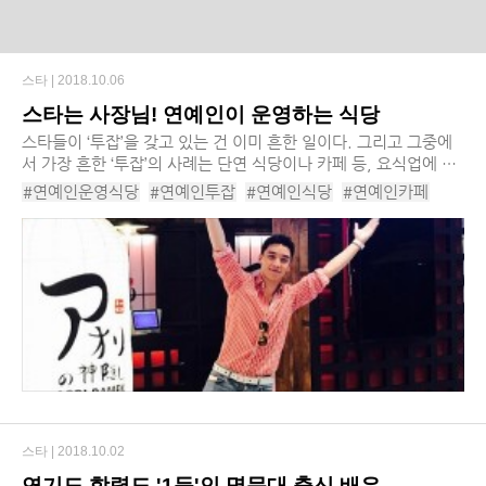
스타 |
2018.10.06
스타는 사장님! 연예인이 운영하는 식당
스타들이 ‘투잡’을 갖고 있는 건 이미 흔한 일이다. 그리고 그중에
서 가장 흔한 ‘투잡’의 사례는 단연 식당이나 카페 등, 요식업에 투
신하는 경우다. 식당마다 사장님의 취향과 개성이 고스란히 묻어
#연예인운영식당
#연예인투잡
#연예인식당
#연예인카페
난다. 오늘은 이처럼 스타가 직접...
#승리
#승리라멘집
#이종석
#이종석카페
스타 |
2018.10.02
연기도 학력도 '1등'인 명문대 출신 배우