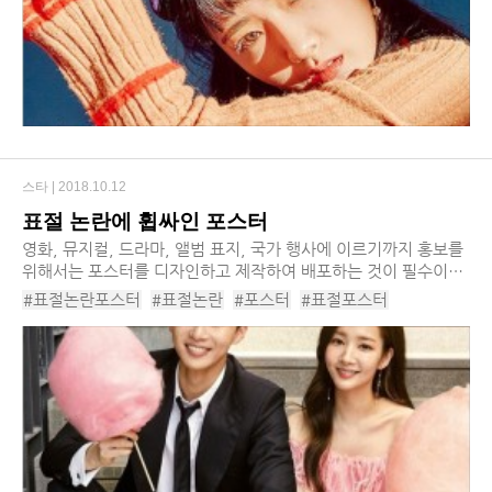
스타 |
2018.10.12
표절 논란에 휩싸인 포스터
영화, 뮤지컬, 드라마, 앨범 표지, 국가 행사에 이르기까지 홍보를
위해서는 포스터를 디자인하고 제작하여 배포하는 것이 필수이다.
그런데 문제는 다양한 포스터가 만들어지다 보니 가끔은 표절 논
#표절논란포스터
#표절논란
#포스터
#표절포스터
란을 피할 수 없게 된다. 그만큼 이미...
#포스터표절논란
#드라마포스터표절
#영화포스터표절