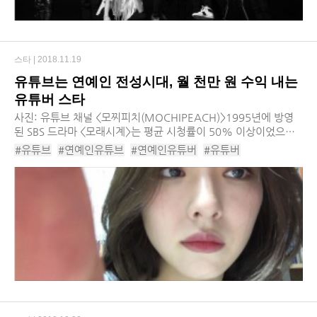
스타 |
2018.11.19
유튜브는 연예인 전성시대, 월 천만 원 수익 내는
유튜버 스타
사진: 유튜브 채널 <모찌피치(MOCHIPEACH)>​1995년에 방영
된 SBS 드라마 <모래시계>는 평균 시청률이 50% 이상이었으며,
최고 시청률은 64.5%를 기록했다. 이른바 ‘귀가 시계’라고 불릴
#유튜브
#연예인유튜브
#연예인유튜버
#유튜버
정도로, 모래시계를 방영하는...
#연예인유튜브채널
#유튜버스타
#유튜버스타수익
#유튜버스타월수익