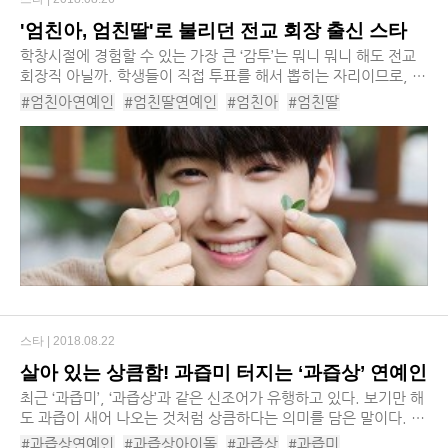
'엄친아, 엄친딸'로 불리던 전교 회장 출신 스타
학창시절에 경험할 수 있는 가장 큰 ‘감투’는 뭐니 뭐니 해도 전교
회장직 아닐까. 학생들이 직접 투표를 해서 뽑히는 자리이므로, 성
적과 인기가 고루고루 좋아야 당선이 가능하다. 대중 앞에 나서는
#엄친아연예인
#엄친딸연예인
#엄친아
#엄친딸
걸 두려워하지 않아야 한다는 것 ...
#전교회장출신연예인
#전교회장출신스타
스타 |
2018.08.22
살아 있는 상큼함! 과즙미 터지는 ‘과즙상’ 연예인
최근 ‘과즙미’, ‘과즙상’과 같은 신조어가 유행하고 있다. 보기만 해
도 과즙이 새어 나오는 것처럼 상큼하다는 의미를 담은 말이다. 특
히 여자 연예인을 두고 ‘과즙미 터진다’고 하는 경우가 많다. 아닌
#과즙상연예인
#과즙상아이돌
#과즙상
#과즙미