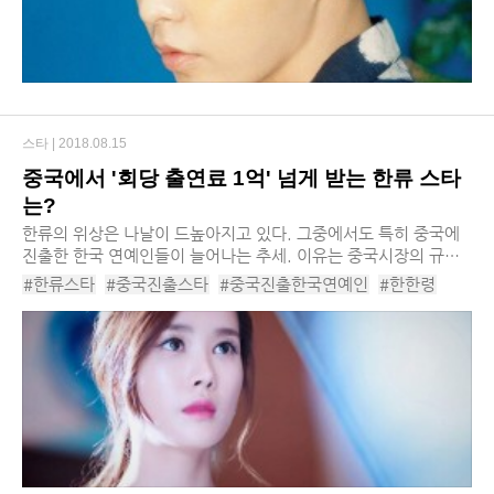
스타 |
2018.08.15
중국에서 '회당 출연료 1억' 넘게 받는 한류 스타
는?
한류의 위상은 나날이 드높아지고 있다. 그중에서도 특히 중국에
진출한 한국 연예인들이 늘어나는 추세. 이유는 중국시장의 규모
가 그야말로 어마어마하기 때문이다. 회당 출연료가 1억을 넘는
#한류스타
#중국진출스타
#중국진출한국연예인
#한한령
것은 예삿일. 중국에서 ‘떴다’ 하면 한...
#중국진출한국스타
#추자현
#채림
#황치열